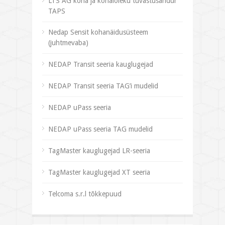
LTS AG koha ja kohaloleku tuvastusandur
TAPS
Nedap Sensit kohanäidusüsteem
(juhtmevaba)
NEDAP Transit seeria kauglugejad
NEDAP Transit seeria TAG’i mudelid
NEDAP uPass seeria
NEDAP uPass seeria TAG mudelid
TagMaster kauglugejad LR-seeria
TagMaster kauglugejad XT seeria
Telcoma s.r.l tõkkepuud