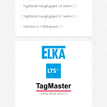
TagMaster kauglugejad LR-seeria
(7)
TagMaster kauglugejad XT seeria
(3)
Telcoma s.r.l tõkkepuud
(1)