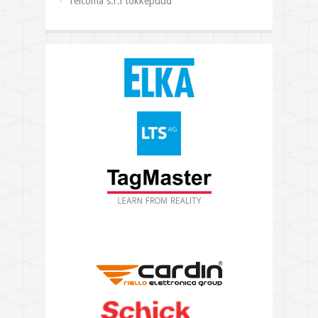
Telcoma s.r.l tõkkepuud