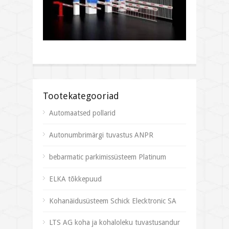
Tootekategooriad
Automaatsed pollarid
Autonumbrimärgi tuvastus ANPR
bebarmatic parkimissüsteem Platinum
ELKA tõkkepuud
Kohanäidusüsteem Schick Elecktronic SA
LTS AG koha ja kohaloleku tuvastusandur